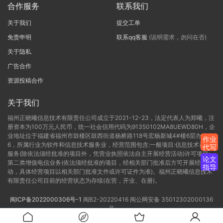
合作服务
联系我们
关于我们
提交工单
免责申明
联系qq客服
(说明需求，勿问在否)
关于隐私
广告合作
资源投稿合作
关于我们
福州正晓曦信息技术有限责任公司成立于2021-12-23，法定代表人为郑曦，注
册资本为100万元人民币，统一社会信用代码为91350102MA8UEWD80H，企
业地址位于福建省福州市鼓楼区鼓西街道杨桥路118号宏杨新城4#楼6层办公C-
作业
6，所属行业为软件和信息技术服务业，经营范围包含:一般项目:信息技术咨询
代写
服务(除依法须经批准的项目外，凭营业执照依法自主开展经营活动)许可项目:
论文
第二类增值电信业务(依法须经批准的项目，经相关部门批准后方可开展经营活
指导
动，具体经营项目以相关部门批准文件或许可证件为准)。福州正晓曦信息技术
有限责任公司目前的经营状态为存续(在营，开业、在册)。
闽ICP备2022000306号-1
闽B2-20220416
闽公网安备 35012302000136
号