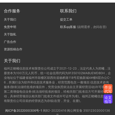
合作服务
联系我们
关于我们
提交工单
免责申明
联系qq客服
(说明需求，勿问在否)
关于隐私
广告合作
资源投稿合作
关于我们
福州正晓曦信息技术有限责任公司成立于2021-12-23，法定代表人为郑曦，注
册资本为100万元人民币，统一社会信用代码为91350102MA8UEWD80H，企
业地址位于福建省福州市鼓楼区鼓西街道杨桥路118号宏杨新城4#楼6层办公C-
6，所属行业为软件和信息技术服务业，经营范围包含:一般项目:信息技术咨询
服务(除依法须经批准的项目外，凭营业执照依法自主开展经营活动)许可项目:
作业
代写
第二类增值电信业务(依法须经批准的项目，经相关部门批准后方可开展经营活
动，具体经营项目以相关部门批准文件或许可证件为准)。福州正晓曦信息技术
论文
有限责任公司目前的经营状态为存续(在营，开业、在册)。
指导
闽ICP备2022000306号-1
闽B2-20220416
闽公网安备 35012302000136