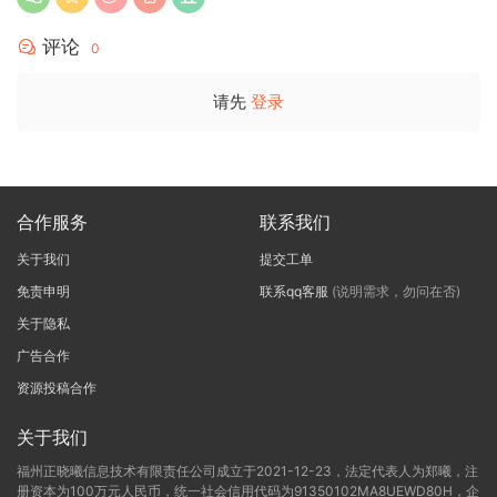
评论
0
请先
登录
合作服务
联系我们
关于我们
提交工单
免责申明
联系qq客服
(说明需求，勿问在否)
关于隐私
广告合作
资源投稿合作
关于我们
福州正晓曦信息技术有限责任公司成立于2021-12-23，法定代表人为郑曦，注
册资本为100万元人民币，统一社会信用代码为91350102MA8UEWD80H，企