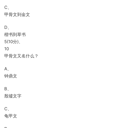
C、
甲骨文到金文
D、
楷书到草书
5(10分)、
10
甲骨文又名什么？
A、
钟鼎文
B、
殷墟文字
C、
龟甲文