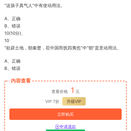
“这孩子真气人”中有使动用法。
A、正确
B、错误
10(10分)、
10
“欲辟土地，朝秦楚，莅中国而抚四夷也”中“朝”是意动用法。
A、正确
B、错误
内容查看
1
查看价格
元
VIP 7折
升级VIP
立即购买
申请退款