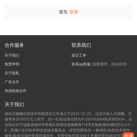
请先
登录
合作服务
联系我们
关于我们
提交工单
免责申明
联系qq客服
(说明需求，勿问在否)
关于隐私
广告合作
资源投稿合作
关于我们
福州正晓曦信息技术有限责任公司成立于2021-12-23，法定代表人为郑曦，注
册资本为100万元人民币，统一社会信用代码为91350102MA8UEWD80H，企
业地址位于福建省福州市鼓楼区鼓西街道杨桥路118号宏杨新城4#楼6层办公C-
6，所属行业为软件和信息技术服务业，经营范围包含:一般项目:信息技术咨询
服务(除依法须经批准的项目外，凭营业执照依法自主开展经营活动)许可项目:
作业