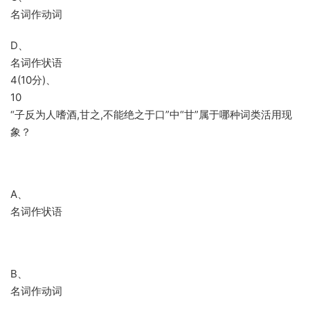
名词作动词
D、
名词作状语
4(10分)、
10
“子反为人嗜酒,甘之,不能绝之于口”中“甘”属于哪种词类活用现
象？
A、
名词作状语
B、
名词作动词