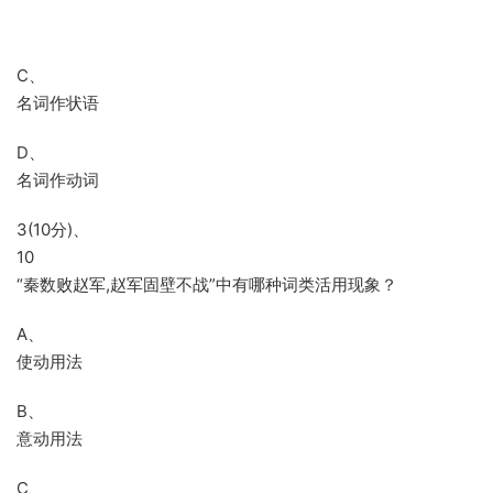
C、
名词作状语
D、
名词作动词
3(10分)、
10
“秦数败赵军,赵军固壁不战”中有哪种词类活用现象？
A、
使动用法
B、
意动用法
C、