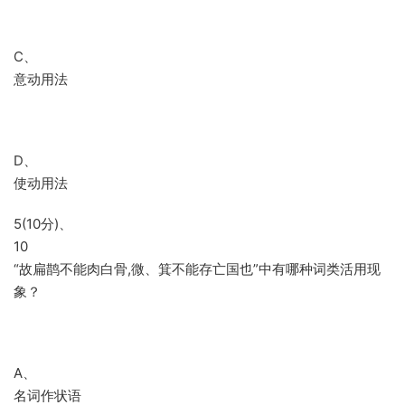
C、
意动用法
D、
使动用法
5(10分)、
10
“故扁鹊不能肉白骨,微、箕不能存亡国也”中有哪种词类活用现
象？
A、
名词作状语