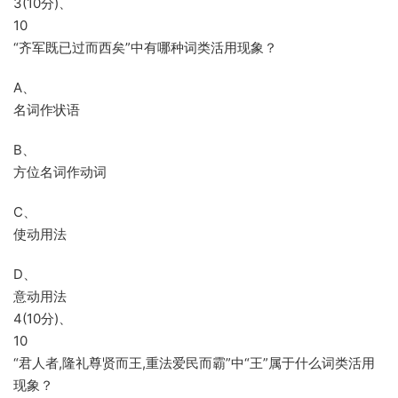
3(10分)、
10
“齐军既已过而西矣”中有哪种词类活用现象？
A、
名词作状语
B、
方位名词作动词
C、
使动用法
D、
意动用法
4(10分)、
10
“君人者,隆礼尊贤而王,重法爱民而霸”中“王”属于什么词类活用
现象？