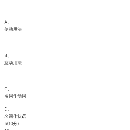
A、
使动用法
B、
意动用法
C、
名词作动词
D、
名词作状语
5(10分)、