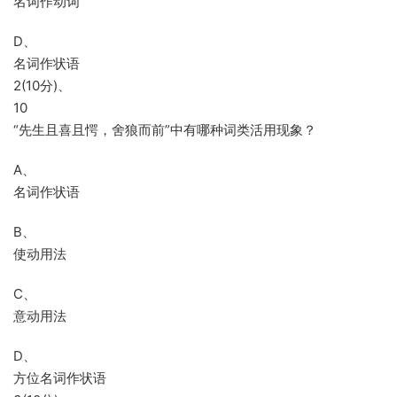
名词作动词
D、
名词作状语
2(10分)、
10
“先生且喜且愕，舍狼而前”中有哪种词类活用现象？
A、
名词作状语
B、
使动用法
C、
意动用法
D、
方位名词作状语