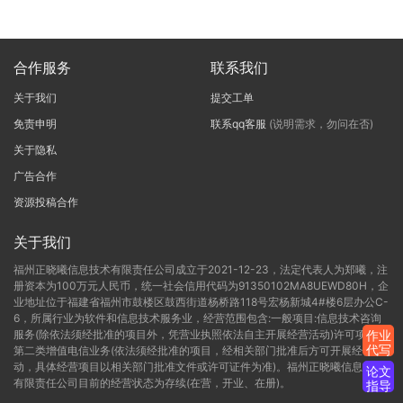
合作服务
联系我们
关于我们
提交工单
免责申明
联系qq客服
(说明需求，勿问在否)
关于隐私
广告合作
资源投稿合作
关于我们
福州正晓曦信息技术有限责任公司成立于2021-12-23，法定代表人为郑曦，注
册资本为100万元人民币，统一社会信用代码为91350102MA8UEWD80H，企
业地址位于福建省福州市鼓楼区鼓西街道杨桥路118号宏杨新城4#楼6层办公C-
6，所属行业为软件和信息技术服务业，经营范围包含:一般项目:信息技术咨询
服务(除依法须经批准的项目外，凭营业执照依法自主开展经营活动)许可项目:
作业
代写
第二类增值电信业务(依法须经批准的项目，经相关部门批准后方可开展经营活
动，具体经营项目以相关部门批准文件或许可证件为准)。福州正晓曦信息技术
论文
有限责任公司目前的经营状态为存续(在营，开业、在册)。
指导