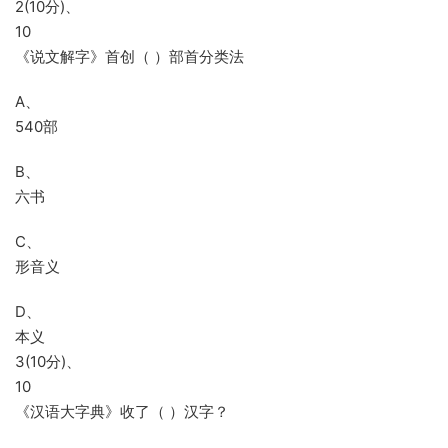
2(10分)、
10
《说文解字》首创（ ）部首分类法
A、
540部
B、
六书
C、
形音义
D、
本义
3(10分)、
10
《汉语大字典》收了（ ）汉字？