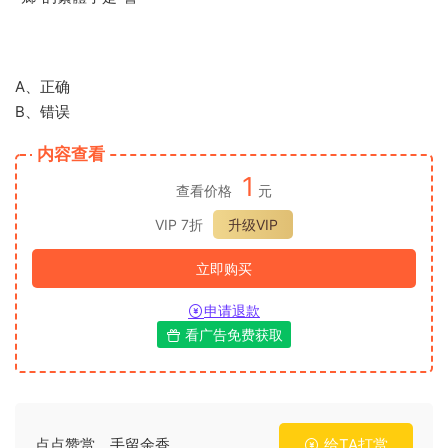
A、正确
B、错误
内容查看
1
查看价格
元
VIP 7折
升级VIP
立即购买
申请退款
看广告免费获取
点点赞赏，手留余香
给TA打赏