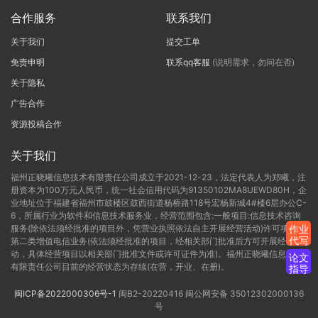
合作服务
联系我们
关于我们
提交工单
免责申明
联系qq客服
(说明需求，勿问在否)
关于隐私
广告合作
资源投稿合作
关于我们
福州正晓曦信息技术有限责任公司成立于2021-12-23，法定代表人为郑曦，注
册资本为100万元人民币，统一社会信用代码为91350102MA8UEWD80H，企
业地址位于福建省福州市鼓楼区鼓西街道杨桥路118号宏杨新城4#楼6层办公C-
6，所属行业为软件和信息技术服务业，经营范围包含:一般项目:信息技术咨询
服务(除依法须经批准的项目外，凭营业执照依法自主开展经营活动)许可项目:
作业
代写
第二类增值电信业务(依法须经批准的项目，经相关部门批准后方可开展经营活
动，具体经营项目以相关部门批准文件或许可证件为准)。福州正晓曦信息技术
论文
有限责任公司目前的经营状态为存续(在营，开业、在册)。
指导
闽ICP备2022000306号-1
闽B2-20220416
闽公网安备 35012302000136
号