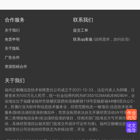
合作服务
联系我们
关于我们
提交工单
免责申明
联系qq客服
(说明需求，勿问在否)
关于隐私
广告合作
资源投稿合作
关于我们
福州正晓曦信息技术有限责任公司成立于2021-12-23，法定代表人为郑曦，注
册资本为100万元人民币，统一社会信用代码为91350102MA8UEWD80H，企
业地址位于福建省福州市鼓楼区鼓西街道杨桥路118号宏杨新城4#楼6层办公C-
6，所属行业为软件和信息技术服务业，经营范围包含:一般项目:信息技术咨询
服务(除依法须经批准的项目外，凭营业执照依法自主开展经营活动)许可项目:
作业
代写
第二类增值电信业务(依法须经批准的项目，经相关部门批准后方可开展经营活
动，具体经营项目以相关部门批准文件或许可证件为准)。福州正晓曦信息技术
论文
有限责任公司目前的经营状态为存续(在营，开业、在册)。
指导