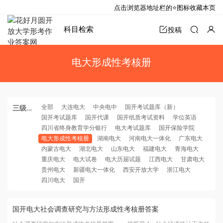
点击浏览器地址栏的⭐图标收藏本页
科目检索
投稿
电大形成性考核册
全部
大连电大
中央电中
国开考试题库（新）
三级分
国开考试题库
国开代课
国开纸质考试资料
学位英语
类
四川省终身教育学分银行
电大考试题库
国开保险学院
电大形成性考核册
湖南电大
河南电大一体化
广东电大
内蒙古电大
湖北电大
山东电大
福建电大
青海电大
重庆电大
电大试卷
电大历届试题
江西电大
甘肃电大
贵州电大
新疆电大一体化
西安开放大学
浙江电大
四川电大
国开
国开电大社会调查研究与方法形成性考核册答案