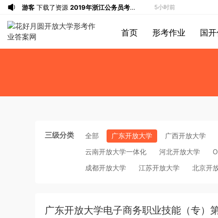
游客
下载了资源
2019年浙江公务员考试
5小时前
《申论》真题（B卷）及参考答案
游客
下载了资源
2015年黑龙江公务员考
8小时前
首页
形考作业
国开
试《行测》卷答案及解析
游客
下载了资源
2020年1011新疆公务员
8小时前
考试《行测》真题参考答案及解析
游客
下载了资源
2020年0822贵州公务
8小时前
员考试《行测》真题参考答案及解析
游客
下载了资源
坐立不安的僵尸钥匙扣
9小时前
3d打印图纸
游客
下载了资源
2009年广东公务员考试
11小时前
《行测》真题答案及解析
游客
下载了资源
2004年广东公务员考试
11小时前
《行测》真题(下半年）答案及解析
游客
下载了资源
2019年420联考《行
12小时前
测》真题（河南县级以上）答案及解析
游客
下载了资源
2013年广东公务员考试
14小时前
三级分类
全部
广东开放大学
广西开放大学
《行测》三卷答案及解析
游客
下载了资源
2015年黑龙江公务员考
14小时前
云南开放大学一体化
河北开放大学
O
试《申论》及参考答案（公检法B）
u*******
签到打卡，获得1元奖励
15小时前
成都开放大学
江苏开放大学
北京开
u*******
签到打卡，获得1元奖励
16小时前
u*******
加入了本站
12分钟前
游客
下载了资源
iPhone 16 系列之字形
33分钟前
广东开放大学电子商务职业技能（专）
保护壳 – 可自定义按钮颜色 | 16、16
游客
下载了资源
2017年422公务员联考
3小时前