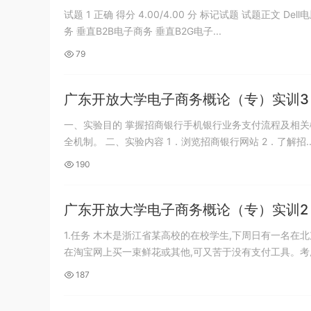
Plus、16 Pro、16 Pro Max
《行测》真题（福建卷）答案及解析 (1)
游客
下载了资源
2013年广东公务员考试
4小时前
试题 1 正确 得分 4.00/4.00 分 标记试题 试题正文 Dell电脑公司与上游的芯片和主板制造商的合作方式属于 选择一项： 水平B2B电子商
务 垂直B2B电子商务 垂直B2G电子...
《行测》三卷答案及解析
79
广东开放大学电子商务概论（专）实训3
一、实验目的 掌握招商银行手机银行业务支付流程及相关
全机制。 二、实验内容 1．浏览招商银行网站 2．了解招..
190
广东开放大学电子商务概论（专）实训2
1.任务 木木是浙江省某高校的在校学生,下周日有一名在
在淘宝网上买一束鲜花或其他,可又苦于没有支付工具。考虑许
187