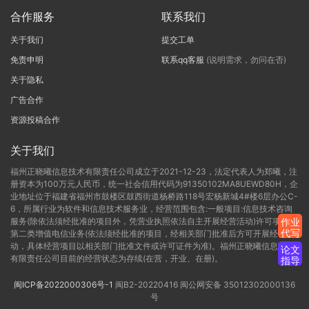
合作服务
联系我们
关于我们
提交工单
免责申明
联系qq客服
(说明需求，勿问在否)
关于隐私
广告合作
资源投稿合作
关于我们
福州正晓曦信息技术有限责任公司成立于2021-12-23，法定代表人为郑曦，注
册资本为100万元人民币，统一社会信用代码为91350102MA8UEWD80H，企
业地址位于福建省福州市鼓楼区鼓西街道杨桥路118号宏杨新城4#楼6层办公C-
6，所属行业为软件和信息技术服务业，经营范围包含:一般项目:信息技术咨询
服务(除依法须经批准的项目外，凭营业执照依法自主开展经营活动)许可项目:
作业
代写
第二类增值电信业务(依法须经批准的项目，经相关部门批准后方可开展经营活
动，具体经营项目以相关部门批准文件或许可证件为准)。福州正晓曦信息技术
论文
有限责任公司目前的经营状态为存续(在营，开业、在册)。
指导
闽ICP备2022000306号-1
闽B2-20220416
闽公网安备 35012302000136
号