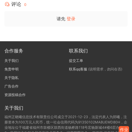
评论
0
请先
登录
合作服务
联系我们
关于我们
提交工单
免责申明
联系qq客服
(说明需求，勿问在否)
关于隐私
广告合作
资源投稿合作
关于我们
福州正晓曦信息技术有限责任公司成立于2021-12-23，法定代表人为郑曦，注
册资本为100万元人民币，统一社会信用代码为91350102MA8UEWD80H，企
业地址位于福建省福州市鼓楼区鼓西街道杨桥路118号宏杨新城4#楼6层办公C-
作业