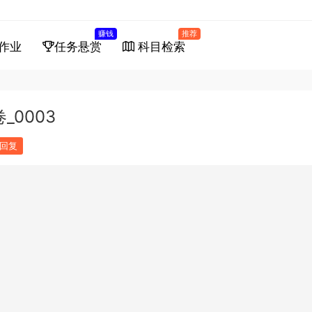
赚钱
推荐
作业
任务悬赏
科目检索
0003
回复