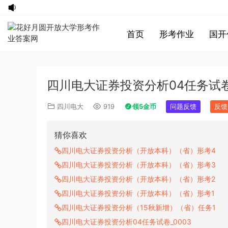
游客
下载了资源
2019年420联考《行
2小时前
测》真题（河南县级以上）答案及解析
游客
下载了资源
2015年北京公务员考试
6小时前
首页
形考作业
国开
《行测》卷参考答案及解析
游客
下载了资源
2019年420联考《申
8小时前
论》真题（黑龙江县乡卷）及答案
u*******
登录了本站
8小时前
u*******
登录了本站
8小时前
四川电大证券投资分析04任务试卷_
u*******
登录了本站
8小时前
u*******
登录了本站
8小时前
四川电大
919
领5金币
问题反馈
反馈
u*******
登录了本站
8小时前
u*******
登录了本站
8小时前
猜你喜欢
游客
下载了资源
2021年0327安徽公务
10小时前
四川电大证券投资分析（开放本科）（省）形考4
员考试《行测》真题答案及解析
u*******
签到打卡，获得1元奖励
11小时前
四川电大证券投资分析（开放本科）（省）形考3
u*******
登录了本站
14秒前
四川电大证券投资分析（开放本科）（省）形考2
游客
下载了资源
2013年921公务员考试
10分钟前
四川电大证券投资分析（开放本科）（省）形考1
联考《行测》真题答案及解析（河南卷）
游客
下载了资源
2016年重庆市公务员考
2小时前
四川电大证券投资分析（15秋新增）（省）任务1
(1)
试《行测》真题（下半年卷）答案及解析
游客
下载了资源
四川电大证券投资分析04任务试卷_0003
2022年北京公务员考试
2小时前