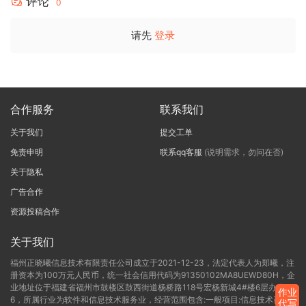
评论
0
请先
登录
合作服务
联系我们
关于我们
提交工单
免责申明
联系qq客服
(说明需求，勿问在否)
关于隐私
广告合作
资源投稿合作
关于我们
福州正晓曦信息技术有限责任公司成立于2021-12-23，法定代表人为郑曦，注
册资本为100万元人民币，统一社会信用代码为91350102MA8UEWD80H，企
业地址位于福建省福州市鼓楼区鼓西街道杨桥路118号宏杨新城4#楼6层办公C-
作业
6，所属行业为软件和信息技术服务业，经营范围包含:一般项目:信息技术咨询
代写