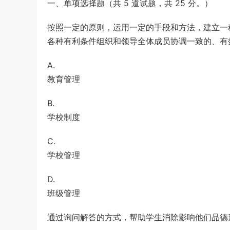
一、单项选择题（共 5 道试题，共 25 分。）
游客
下载了资源
2019年420联考《行
4小时前
测》真题（河南县级以上）答案及解析
按照一定的原则，运用一定的手段和方法，建立一
各种有利条件组织和领导全体成员协调一致的、有
A.
教育管理
B.
学校制度
C.
学校管理
D.
班级管理
通过询问解答的方式，帮助学生消除影响他们品德