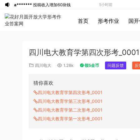
a*******
投稿收入增加60块钱
5小时前
a*******
购买了资源
代寫國立空中大學
5小时前
首页
形考作业
国开
作業
u*******
签到打卡，获得1元奖励
6小时前
游客
下载了资源
2019年广东公务员考试
7小时前
《行测》真题（县级）答案及解析
游客
下载了资源
2004年广东公务员考试
7小时前
四川电大教育学第四次形考_0001
《行测》真题(下半年）答案及解析
u*******
下载了资源
順著大腦來生活：
7小时前
從起床到就寢，用大腦喜歡的模式，活出
u*******
下载了资源
順著大腦來生活：
7小时前
四川电大
1.28k
领5金币
问题反馈
反
創意、健康與生產力的最高生活法
從起床到就寢，用大腦喜歡的模式，活出
u*******
购买了资源
順著大腦來生活：
7小时前
創意、健康與生產力的最高生活法
從起床到就寢，用大腦喜歡的模式，活出
a*******
投稿收入增加10块钱
7小时前
猜你喜欢
創意、健康與生產力的最高生活法
u*******
加入了本站
7小时前
四川电大教育学第四次形考_0001
u*******
加入了本站
7小时前
四川电大教育学第三次形考_0001
1*******
登录了本站
2小时前
四川电大教育学第二次形考_0001
游客
下载了资源
2015年黑龙江省公务员
3小时前
四川电大教育学第一次形考_0001
录用考试《行测》真题（公检法卷）答案
1*******
登录了本站
4小时前
及解析
u*******
登录了本站
4小时前