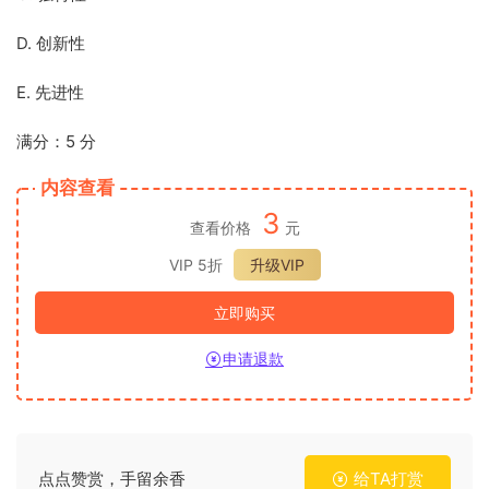
D. 创新性
E. 先进性
满分：5 分
内容查看
3
查看价格
元
VIP 5折
升级VIP
立即购买
申请退款
点点赞赏，手留余香
给TA打赏