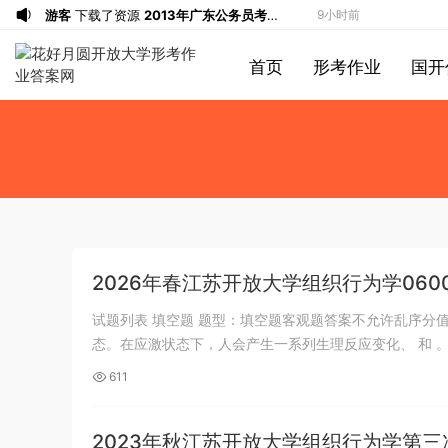
游客
下载了资源
2013年广东公务员考试
9小时前
《行测》三卷答案及解析
游客
下载了资源
2019年浙江公务员考试
10小时前
首页
形考作业
国开
《申论》真题（B卷）及参考答案
游客
下载了资源
2015年黑龙江公务员考
13小时前
试《行测》卷答案及解析
游客
下载了资源
2020年1011新疆公务员
13小时前
考试《行测》真题参考答案及解析
游客
下载了资源
2020年0822贵州公务
13小时前
员考试《行测》真题参考答案及解析
游客
下载了资源
坐立不安的僵尸钥匙扣
14小时前
3d打印图纸
游客
下载了资源
2009年广东公务员考试
16小时前
《行测》真题答案及解析
游客
下载了资源
2004年广东公务员考试
16小时前
《行测》真题(下半年）答案及解析
游客
下载了资源
2019年420联考《行
17小时前
2026年春江苏开放大学组织行为学060
测》真题（河南县级以上）答案及解析
游客
下载了资源
2016年0423浙江公务
43分钟前
员考试《行测》真题（A卷）参考答案及
u*******
签到打卡，获得1元奖励
49分钟前
试题列表 填空题 题型：填空题客观题答案不允许乱序分值
态。在应激状态下，人会产生一系列生理反应变化、 和 。 .
解析
游客
下载了资源
2016年河南公务员考试
2小时前
《行测》真题答案及解析
游客
下载了资源
2021年公务员多省联考
3小时前
611
《申论》题（河南乡镇卷）及参考答案
u*******
加入了本站
5小时前
游客
下载了资源
iPhone 16 系列之字形
5小时前
2023年秋江苏开放大学组织行为学第三