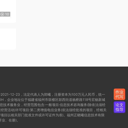
10
作业
021-12-23，法定代表人为郑曦，注册资本为100万元人民币，统一
代写
WD80H，企业地址位于福建省福州市鼓楼区鼓西街道杨桥路118号宏杨新城
论文
信息技术服务业，经营范围包含:一般项目:信息技术咨询服务(除依法须经
指导
经营活动)许可项目:第二类增值电信业务(依法须经批准的项目，经相关
项目以相关部门批准文件或许可证件为准)。福州正晓曦信息技术有限
开业、在册)。