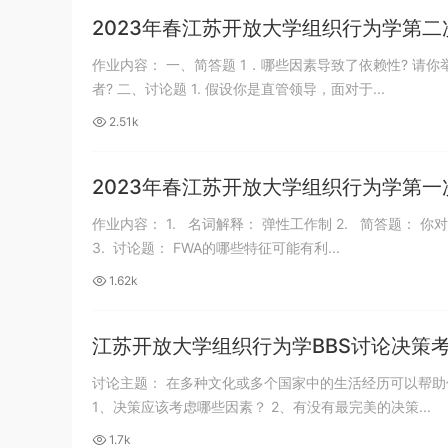
2023年春江苏开放大学组织行为学第
作业内容： 一、简答题 1．哪些因素导致了依赖性? 请你举出一个在实际中应用的例子。 2．你认为如何才能成为一名有效的团队领导
者? 二、讨论题 1. 假设你是直管领导，面对于...
2.51k
2023年春江苏开放大学组织行为学第
作业内容： 1. 名词解释： 弹性工作制 2. 简答题： 你对弹性工作制（flexible work arrangement，FWA）是否感兴趣？请说出理由？
3. 讨论题： FWA的哪些特征可能有利...
1.62k
江苏开放大学组织行为学BBS讨论决策
讨论主题： 在多种文化或多个国家中的生活经历可以帮助你提高决策能力吗？阅读“多元文化经历可以提高决策能力吗？讨论以下问题：
1、决策应该考虑哪些因素？ 2、有没有最完美的决策...
1.7k