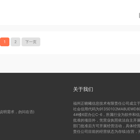
1
2
下一页
关于我们
福州正晓曦信息技术有限责任公司成立于2
社会信用代码为91350102MA8UE
(说明需求，勿问在否)
4#楼6层办公C-6，所属行业为软件和
批准的项目外，凭营业执照依法自主开展
部门批准后方可开展经营活动，具体经营
责任公司目前的经营状态为存续(在营，