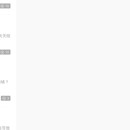
10
有关组
10
情绪？
3