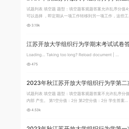
保护壳 – 可自定义按钮颜色 | 16、16
游客
下载了资源
2017年422公务员联考
7小时前
试题列表 填空题 题型：填空题客观题答案允许乱序分值4
Plus、16 Pro、16 Pro Max
《行测》真题（福建卷）答案及解析 (1)
可以选择 ，即定期从一项工作转移到另一项工作，这些工..
3.19k
江苏开放大学组织行为学期末考试试卷
Loading... Taking too long? Reload document | ...
475
2023年秋江苏开放大学组织行为学第二
试题列表 填空题 题型：填空题客观题答案不允许乱序分值
内部 产生。 第1空分值：2分 第2空分值：2分 学生答案...
4.53k
2023年秋江苏开放大学组织行为学第一