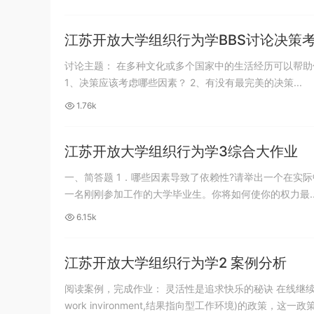
江苏开放大学组织行为学BBS讨论决策
讨论主题： 在多种文化或多个国家中的生活经历可以帮助你提高决策能力吗？阅读“多元文化经历可以提高决策能力吗？讨论以下问题：
1、决策应该考虑哪些因素？ 2、有没有最完美的决策...
1.76k
江苏开放大学组织行为学3综合大作业
一、简答题 1．哪些因素导致了依赖性?请举出一个在实际
一名刚刚参加工作的大学毕业生。你将如何使你的权力最..
6.15k
江苏开放大学组织行为学2 案例分析
阅读案例，完成作业： 灵活性是追求快乐的秘诀 在线继续教育公司L
work invironment,结果指向型工作环境)的政策，这一政策原