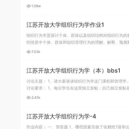
1.08w
江苏开放大学组织行为学作业1
组织行为学是探讨个体、群体以及组织结构对组织行为的
织情景中个体、群体和组织管理行为的理解、解释、预测和变
7.02k
江苏开放大学组织行为学（本）bbs1
讨论主题： 1、请大家谈谈组织行为学这门课程和管理学
讨论要求： 1、每位学生在这里独立发帖；自己独立发帖基.
2.41k
江苏开放大学组织行为学-4
作业内容： 一、简答题 1、哪些因素导致了依赖性?请举出一个在实际中应用的例子。 答：掌控资源的重要性、稀缺性、不可替代性导致