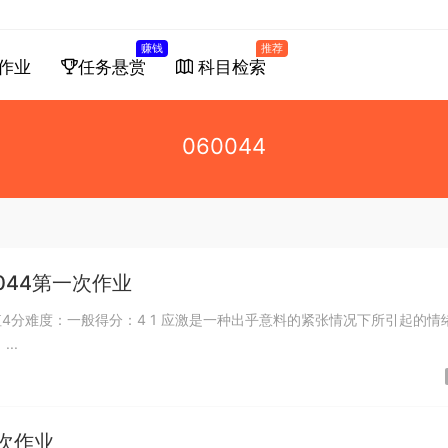
赚钱
推荐
作业
任务悬赏
科目检索
060044
044第一次作业
4分难度：一般得分：4 1 应激是一种出乎意料的紧张情况下所引起的情
..
次作业