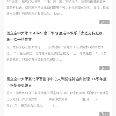
1.申論題： 在現代社會中，「性」與「愛」常被混淆。請說明兩者的差異，
並分析社會、媒體或同儕文化如何影響年輕人對性與愛的認知。最後，提出
建立健康性與愛觀念的具體做法。 &nb...
75
國立空中大學 114 學年度下學期 生活科學系「家庭支持服務」
第一次平時作業
壹、生科系核心能力宣導 一、倫理關懷：培育責任倫理與生命關懷之情
操。 二、生活經營：培育健康生活經營之能力。 三、專業服務： 1、培育
家庭教育、兒童保育與高齡生活規劃之...
75
國立空中大學臺北學習指導中心人際關係與協商管理114學年度
下學期專班題目
題目：請依各組分工製作簡報並課堂報告 第9-12章的簡報 辯論組十個迷思
正反觀點，評分重點如下 (一) 章節重點完整 （配分： 25
分） (二) 補充新資訊充足 （...
75