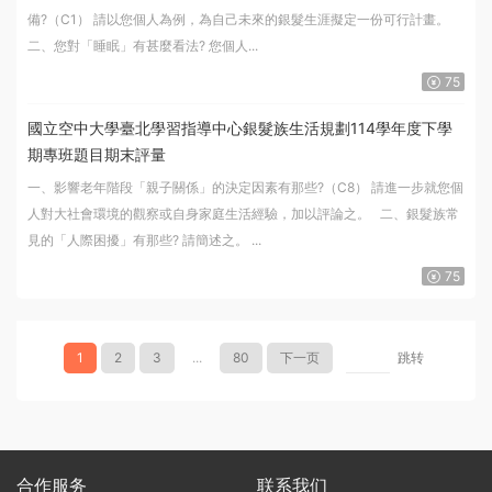
備?（C1） 請以您個人為例，為自己未來的銀髮生涯擬定一份可行計畫。
二、您對「睡眠」有甚麼看法? 您個人...
75
國立空中大學臺北學習指導中心銀髮族生活規劃114學年度下學
期專班題目期末評量
一、影響老年階段「親子關係」的決定因素有那些?（C8） 請進一步就您個
人對大社會環境的觀察或自身家庭生活經驗，加以評論之。 二、銀髮族常
見的「人際困擾」有那些? 請簡述之。 ...
75
1
2
3
...
80
下一页
跳转
合作服务
联系我们