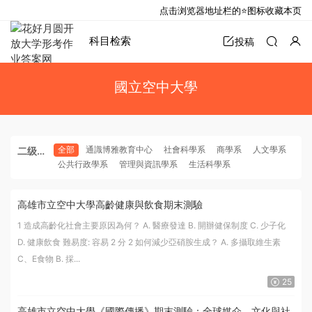
点击浏览器地址栏的⭐图标收藏本页
科目检索
投稿
國立空中大學
全部
通識博雅教育中心
社會科學系
商學系
人文學系
二级分
公共行政學系
管理與資訊學系
生活科學系
类
高雄市立空中大學高齡健康與飲食期末測驗
1 造成高齡化社會主要原因為何？ A. 醫療發達 B. 開辦健保制度 C. 少子化
D. 健康飲食 難易度: 容易 2 分 2 如何減少亞硝胺生成？ A. 多攝取維生素
C、E食物 B. 採...
25
高雄市立空中大學《國際傳播》期末測驗：全球媒介、文化與社