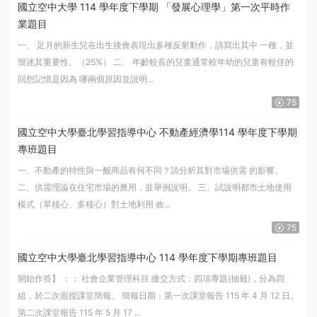
國立空中大學 114 學年度下學期 「發展心理學」第一次平時作
業題目
㇐、 足月的新生兒在出生後會表現出多種反射動作，請寫出其中 一種，並
簡述其重要性。（25%） 二、 年齡較長的兒童通常較年幼的兒童有較佳的
回想記憶是因為 哪兩個原因並說明...
75
國立空中大學臺北學習指導中心 不動產經濟學114 學年度下學期
專班題目
一、不動產的特性與一般商品有何不同？請分析其對市場供需 的影響。
二、供需理論在住宅市場的應用，並舉例說明。 三、試說明都市土地使用
模式（單核心、多核心）對土地利用 效...
75
國立空中大學臺北學習指導中心 114 學年度下學期專班題目
開始作答】 ：： 社會企業管理科目 繳交方式：四項專題(抽籤)，分為四
組，於二次面授課堂簡報。 簡報日期：第一次課堂報告 115 年 4 月 12 日。
第二次課堂報告 115 年 5 月 17 ...