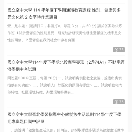
國立空中大學 114 學年度下學期通識教育課程 性別、健康與多
元文化第 2 次平時作業題目
壹、是非題：(是請打○，非請打×。每題 3 分，共 60 分)(請於答案卷依序
作答) 1.關於憂鬱症的性別差異，研究統計發現男性發生憂鬱症的機率是女
性的兩倍。 2.憂鬱症在我們社會中存有負面...
75
國立空中大學114年度下學期北投商學專班（2@74A1）不動產經
濟學期中考試題
問答題:100%(五題，每題 20分) 一、試說明房價指數之意涵，並指出房價
指數有何功能？ 二、試說明人口郊區化的原因有哪些？ 三、試說明住宅內
部特徵、社區環境特徵、鄰里環境特徵有...
75
國立空中大學臺北學習指導中心銀髮族生活規劃114學年度下學
期專班題目期中評量
一、請說明「銀髮族生活規劃」的內涵。須採取哪些步驟以為銀髮生活做準