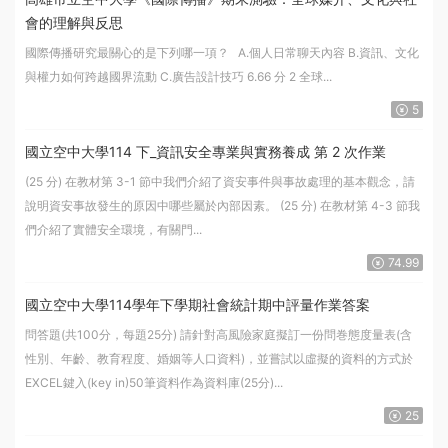
會的理解與反思
國際傳播研究最關心的是下列哪一項？ A.個人日常聊天內容 B.資訊、文化
與權力如何跨越國界流動 C.廣告設計技巧 6.66 分 2 全球...
5
國立空中大學114 下_資訊安全專業與實務養成 第 2 次作業
(25 分) 在教材第 3-1 節中我們介紹了資安事件與事故處理的基本觀念，請
說明資安事故發生的原因中哪些屬於內部因素。 (25 分) 在教材第 4-3 節我
們介紹了實體安全環境，有關門...
74.99
國立空中大學114學年下學期社會統計期中評量作業答案
問答題(共100分，每題25分) 請針對高風險家庭擬訂一份問巻態度量表(含
性別、年齡、教育程度、婚姻等人口資料)，並嘗試以虛擬的資料的方式於
EXCEL鍵入(key in)50筆資料作為資料庫(25分)...
25