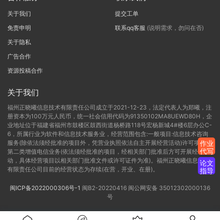
关于我们
提交工单
免责申明
联系qq客服
(说明需求，勿问在否)
关于隐私
广告合作
资源投稿合作
关于我们
福州正晓曦信息技术有限责任公司成立于2021-12-23，法定代表人为郑曦，注
册资本为100万元人民币，统一社会信用代码为91350102MA8UEWD80H，企
业地址位于福建省福州市鼓楼区鼓西街道杨桥路118号宏杨新城4#楼6层办公C-
6，所属行业为软件和信息技术服务业，经营范围包含:一般项目:信息技术咨询
服务(除依法须经批准的项目外，凭营业执照依法自主开展经营活动)许可项目:
作业
代写
第二类增值电信业务(依法须经批准的项目，经相关部门批准后方可开展经营活
动，具体经营项目以相关部门批准文件或许可证件为准)。福州正晓曦信息技术
论文
有限责任公司目前的经营状态为存续(在营，开业、在册)。
指导
闽ICP备2022000306号-1
闽B2-20220416
闽公网安备 35012302000136
号