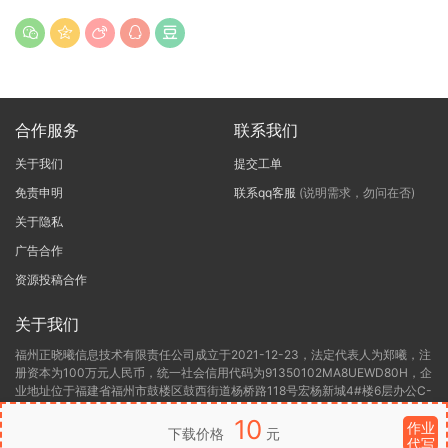
合作服务
联系我们
关于我们
提交工单
免责申明
联系qq客服
(说明需求，勿问在否)
关于隐私
广告合作
资源投稿合作
关于我们
福州正晓曦信息技术有限责任公司成立于2021-12-23，法定代表人为郑曦，注
册资本为100万元人民币，统一社会信用代码为91350102MA8UEWD80H，企
业地址位于福建省福州市鼓楼区鼓西街道杨桥路118号宏杨新城4#楼6层办公C-
6，所属行业为软件和信息技术服务业，经营范围包含:一般项目:信息技术咨询
10
服务(除依法须经批准的项目外，凭营业执照依法自主开展经营活动)许可项目:
作业
下载价格
元
代写
第二类增值电信业务(依法须经批准的项目，经相关部门批准后方可开展经营活